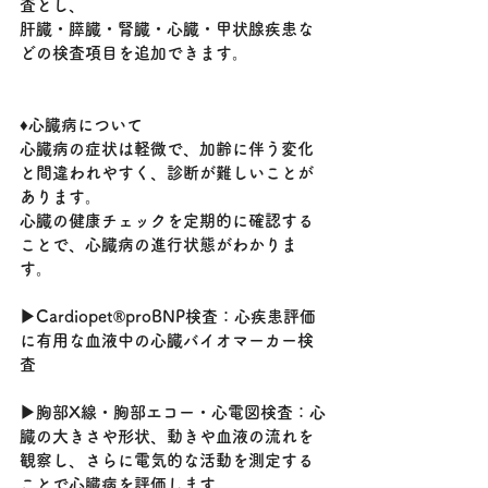
査とし、
肝臓・膵臓・腎臓・心臓・甲状腺疾患な
どの検査項目を追加できます。
♦心臓病について
心臓病の症状は軽微で、加齢に伴う変化
と間違われやすく、診断が難しいことが
あります。
心臓の健康チェックを定期的に確認する
ことで、心臓病の進行状態がわかりま
す。
▶Cardiopet®proBNP検査：心疾患評価
に有用な血液中の心臓バイオマーカー検
査
▶胸部X線・胸部エコー・心電図検査：心
臓の大きさや形状、動きや血液の流れを
観察し、さらに電気的な活動を測定する
ことで心臓病を評価します。