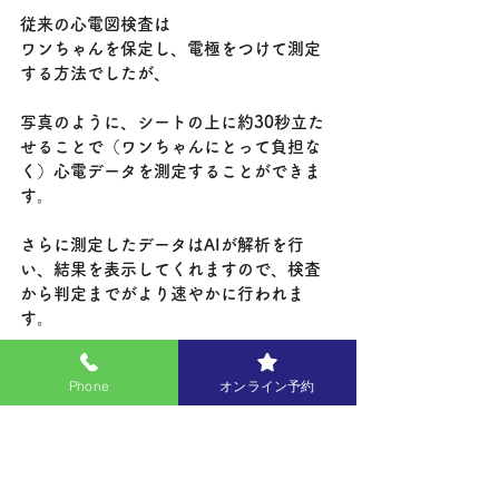
従来の心電図検査は
ワンちゃんを保定し、電極をつけて測定
する方法でしたが、
写真のように、シートの上に約30秒立た
せることで（ワンちゃんにとって負担な
く）心電データを測定することができま
す。
さらに測定したデータはAIが解析を行
い、結果を表示してくれますので、検査
から判定までがより速やかに行われま
す。
Phone
オンライン予約
シニア健診は検査センターキャンペーン
期間中の10月～1月までとなります。
＊電話によるご予約をお願いしておりま
す。