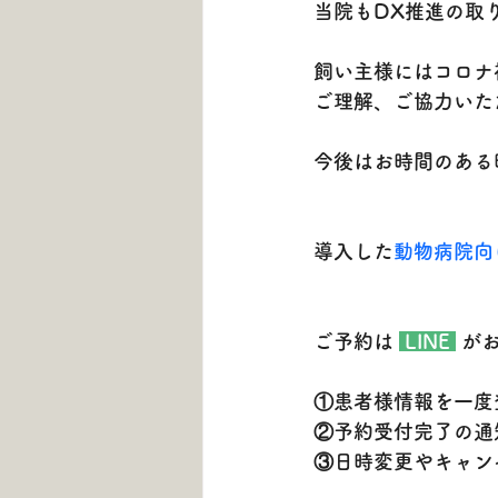
当院もDX推進の取
飼い主様にはコロナ
ご理解、ご協力いた
今後はお時間のある
導入した
動物病院向
ご予約は 
LINE 
 が
①患者様情報を一度
②予約受付完了の通
③日時変更やキャン