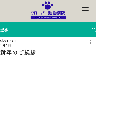
記事
clover-ah
1月1日
新年のご挨拶