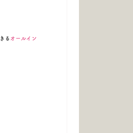
きる
オールイン