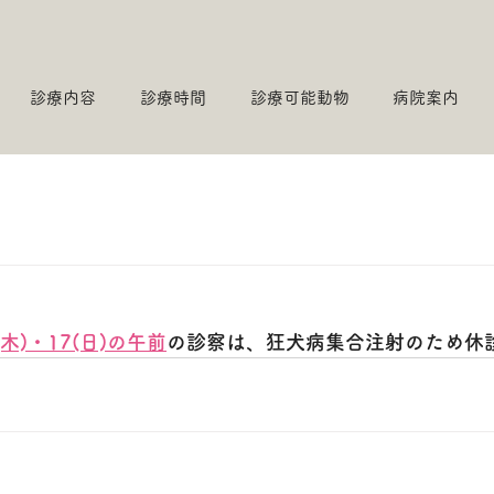
診療内容
診療時間
診療可能動物
病院案内
(木)・17(日)の午前
の診察は、狂犬病集合注射のため休